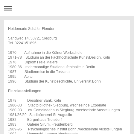
Heidemarie Schäfer-Flender
Sandweg 14, 53721 Siegburg
Tel. 02241/51896
1970 Aufnahme in die Kölner Werkschule
1971-78 Studium an der Fachhochschule Kunst/Design, Köln
1978 Diplom Freie Malerei
1980-86 mehrmonatige Studienaufenthalte in Berlin
1987 Studienreise in die Toskana
1995 Abitur
1996 Studium der Kunstgeschichte, Universität Bonn
Einzelausstellungen:
1978 Dresdner Bank, Köln
1980-83 Stadtbibliothek Siegburg, wechselnde Exponate
1980-93 ev. Gemeindehaus Siegburg, wechselnde Ausstellungen
1981/86/89 Stadtbücherei St. Augustin
1982 Bürgerhaus Troisdorf
1983 Galerie Sirum, Freudenberg
1989-95 Psychologisches Institut Bonn, wechselnde Ausstellungen
1992 Hamerski, Lohmar-Neuhonrath