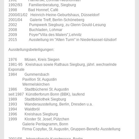
1992/93 Familienberatung, Siegburg
1998 Bad Honnef, Café
2000/01/02 Heinrich-Heine-Geburtshaus, Düsseldorf
2001/04 Galerie Treff, Berlin-Schöneberg
2002 Pumpwerk Siegburg, zu Glenn Gould-Lesung
2008 Buchladen, Lohmar
2009 Foyer"Villa des Malers",Lehnitz
2015 Ausstellung im "Alten Turm" in Niederkassel-lülsdorf
Ausstellungsbeteiligungen:
1976 Müsen, Kreis Siegen
1981-95 Kreishaus sowie Rathaus Siegburg, jährl. wechselnde
Exponate
1984 Gummersbach
Pavillon St. Augustin
Wermelskirchen
1986 Stadtbücherei St. Augustin
seit 1987 Künstlerforum Bonn (BBK), laufend
1989 Stadtbibliothek Siegburg
1993 Wanderausstellung, Berlin, Dresden u.a.
1994 Waldbröl
1996 Kreishaus Siegburg
1999 Kloster St. Josef, Pützchen
Galerie Pentagramm, Bonn
Firma Copyfax, St. Augustin, Gruppen-Benefiz-Ausstellung
2001/05 Internationale Kunstmesse, Berlin